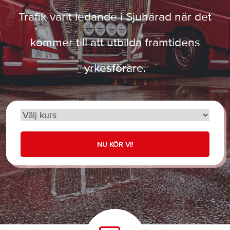
Trafik varit ledande i Sjuhärad när det
kommer till att utbilda framtidens
yrkesförare.
NU KÖR VI!